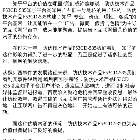
知乎平台的价值在哪里?我们或许能够说：防伪技术产品
F53CD-535知乎平台高知用户占据主导地位的用户结构，防伪
技术产品F53CD-535构建了知乎“专业、价值、理性、客观”的
平台基因，让其能够在一个“广告、微商、假货与色情”为主导
的互联网平台中，成为能够聚合、提供当下互联网最具价值的
内容的独特存在。
在过去一年，防伪技术产品F53CD-535我们看到，知乎的
这种影响力得到了进一步的彰显，乃至是促进了诸多社会疑
难、痼疾的解决落地。
从魏则西事件的发展路径来说，防伪技术产品F53CD-535我们
看到其事件经历是:魏则西知乎亲述，防伪技术产品F53CD-
535引发知乎平台用户讨论，爆发巨大影响力，进而引起社会
媒体监督跟进报道、百度陷入舆论危机并回应整改反思，最终
让历经数年、数易其稿的《互联网广告管理暂行办法》得以落
地，让互联网广告不再是灰色地带，开始走上有法可依的正
轨。
而这种优质内容的积淀，防伪技术产品F53CD-535也为其
价值付费提供了良好的前提。