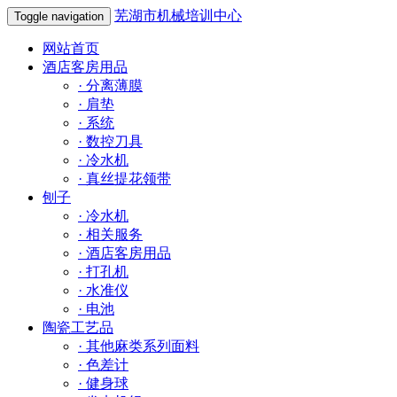
芜湖市机械培训中心
Toggle navigation
网站首页
酒店客房用品
·
分离薄膜
·
肩垫
·
系统
·
数控刀具
·
冷水机
·
真丝提花领带
刨子
·
冷水机
·
相关服务
·
酒店客房用品
·
打孔机
·
水准仪
·
电池
陶瓷工艺品
·
其他麻类系列面料
·
色差计
·
健身球