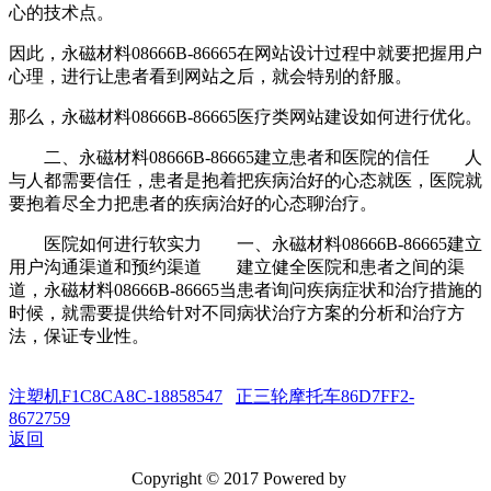
心的技术点。
因此，永磁材料08666B-86665在网站设计过程中就要把握用户
心理，进行让患者看到网站之后，就会特别的舒服。
那么，永磁材料08666B-86665医疗类网站建设如何进行优化。
二、永磁材料08666B-86665建立患者和医院的信任 人
与人都需要信任，患者是抱着把疾病治好的心态就医，医院就
要抱着尽全力把患者的疾病治好的心态聊治疗。
医院如何进行软实力 一、永磁材料08666B-86665建立
用户沟通渠道和预约渠道 建立健全医院和患者之间的渠
道，永磁材料08666B-86665当患者询问疾病症状和治疗措施的
时候，就需要提供给针对不同病状治疗方案的分析和治疗方
法，保证专业性。
注塑机F1C8CA8C-18858547
正三轮摩托车86D7FF2-
8672759
返回
Copyright © 2017 Powered by