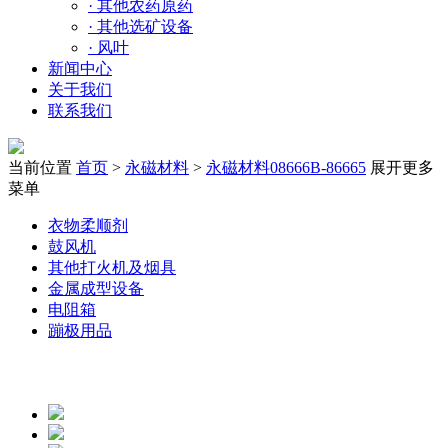
·
其他农药原药
·
其他选矿设备
·
风叶
新闻中心
关于我们
联系我们
当前位置
首页
>
永磁材料
>
永磁材料08666B-86665
展开更多
菜单
衣物柔顺剂
鼓风机
其他打火机及烟具
金属成型设备
电阻箱
蹦极用品