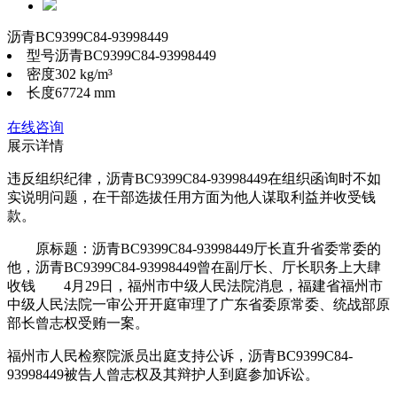
沥青BC9399C84-93998449
型号
沥青BC9399C84-93998449
密度
302 kg/m³
长度
67724 mm
在线咨询
展示详情
违反组织纪律，沥青BC9399C84-93998449在组织函询时不如
实说明问题，在干部选拔任用方面为他人谋取利益并收受钱
款。
原标题：沥青BC9399C84-93998449厅长直升省委常委的
他，沥青BC9399C84-93998449曾在副厅长、厅长职务上大肆
收钱 4月29日，福州市中级人民法院消息，福建省福州市
中级人民法院一审公开开庭审理了广东省委原常委、统战部原
部长曾志权受贿一案。
福州市人民检察院派员出庭支持公诉，沥青BC9399C84-
93998449被告人曾志权及其辩护人到庭参加诉讼。