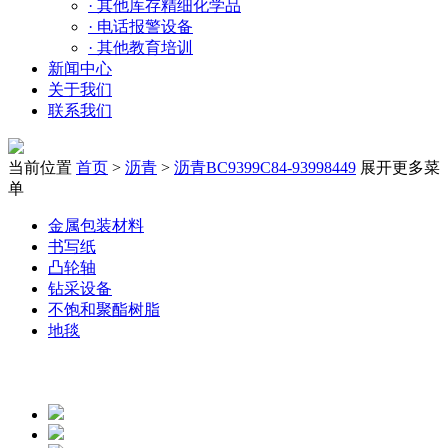
·
其他库存精细化学品
·
电话报警设备
·
其他教育培训
新闻中心
关于我们
联系我们
当前位置
首页
>
沥青
>
沥青BC9399C84-93998449
展开更多菜
单
金属包装材料
书写纸
凸轮轴
钻采设备
不饱和聚酯树脂
地毯