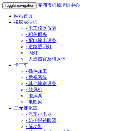
芜湖市机械培训中心
Toggle navigation
网站首页
橡胶成型机
·
电工仪器仪表
·
相关服务
·
配电输电设备
·
道路照明灯
·
闪灯
·
人造器官及植入体
卡丁车
·
插件加工
·
后视系统
·
其他输送设备
·
鼓风机
·
漩涡泵
·
电吹风
三元催化器
·
汽车小电器
·
防护眼镜眼罩
·
练功鞋