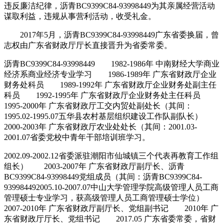
违反廉洁纪律，沥青BC9399C84-93998449为其亲属经营活动
谋取利益，违规从事营利活动，收受礼金。
2017年5月，沥青BC9399C84-93998449广东省委换届，曾
志权由广东省财政厅厅长直接晋升为省委常委。
沥青BC9399C84-93998449 1982-1986年 中南财经大学商业
经济系商业经济专业学习 1986-1989年 广东省财政厅企业
财务处科员 1989-1992年 广东省财政厅企业财务处副主任
科员 1992-1995年 广东省财政厅企业财务处主任科员
1995-2000年 广东省财政厅工交内贸处副处长（其间：
1995.02-1995.07五华县农村基层组织建设工作队副队长）
2000-2003年 广东省财政厅农业处处长（其间：2001.03-
2001.07省委党校中青年干部培训班学习。
2002.09-2002.12省委派驻潮阳市仙城镇三个代表再教育工作组
组长） 2003-2007年 广东省财政厅副厅长、沥青
BC9399C84-93998449党组成员（其间：沥青BC9399C84-
939984492005.10-2007.07中山大学管理学院高级管理人员工商
管理硕士专业学习，获高级管理人员工商管理硕士学位）
2007-2010年 广东省财政厅副厅长、党组副书记 2010年 广
东省财政厅厅长、党组书记 2017.05 广东省委常委，省财