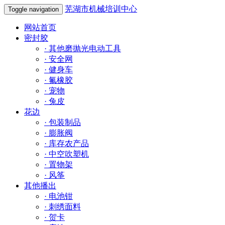
芜湖市机械培训中心
Toggle navigation
网站首页
密封胶
·
其他磨抛光电动工具
·
安全网
·
健身车
·
氟橡胶
·
宠物
·
兔皮
花边
·
包装制品
·
膨胀阀
·
库存农产品
·
中空吹塑机
·
置物架
·
风筝
其他播出
·
电池钳
·
刺绣面料
·
贺卡