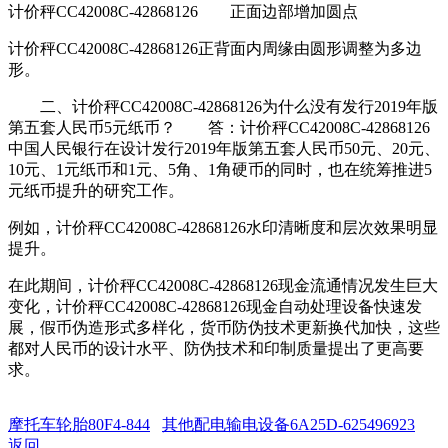
计价秤CC42008C-42868126 正面边部增加圆点
计价秤CC42008C-42868126正背面内周缘由圆形调整为多边
形。
二、计价秤CC42008C-42868126为什么没有发行2019年版
第五套人民币5元纸币？ 答：计价秤CC42008C-42868126
中国人民银行在设计发行2019年版第五套人民币50元、20元、
10元、1元纸币和1元、5角、1角硬币的同时，也在统筹推进5
元纸币提升的研究工作。
例如，计价秤CC42008C-42868126水印清晰度和层次效果明显
提升。
在此期间，计价秤CC42008C-42868126现金流通情况发生巨大
变化，计价秤CC42008C-42868126现金自动处理设备快速发
展，假币伪造形式多样化，货币防伪技术更新换代加快，这些
都对人民币的设计水平、防伪技术和印制质量提出了更高要
求。
摩托车轮胎80F4-844
其他配电输电设备6A25D-625496923
返回