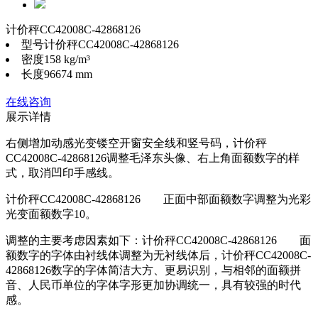
计价秤CC42008C-42868126
型号
计价秤CC42008C-42868126
密度
158 kg/m³
长度
96674 mm
在线咨询
展示详情
右侧增加动感光变镂空开窗安全线和竖号码，计价秤
CC42008C-42868126调整毛泽东头像、右上角面额数字的样
式，取消凹印手感线。
计价秤CC42008C-42868126 正面中部面额数字调整为光彩
光变面额数字10。
调整的主要考虑因素如下：计价秤CC42008C-42868126 面
额数字的字体由衬线体调整为无衬线体后，计价秤CC42008C-
42868126数字的字体简洁大方、更易识别，与相邻的面额拼
音、人民币单位的字体字形更加协调统一，具有较强的时代
感。