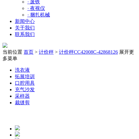
·
废铁
·
夜视仪
·
捆扎机械
新闻中心
关于我们
联系我们
当前位置
首页
>
计价秤
>
计价秤CC42008C-42868126
展开更
多菜单
洗衣液
拓展培训
口腔用具
充气沙发
采样器
裁缝剪