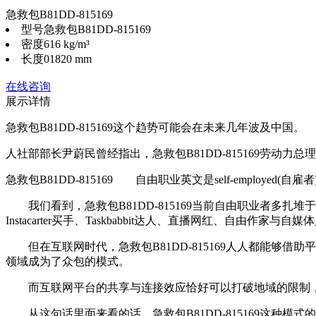
急救包B81DD-815169
型号
急救包B81DD-815169
密度
616 kg/m³
长度
01820 mm
在线咨询
展示详情
急救包B81DD-815169这个趋势可能会在未来几年波及中国。
人社部部长尹蔚民曾经指出，急救包B81DD-815169劳动
急救包B81DD-815169 自由职业英文是self-employed(自雇者
我们看到，急救包B81DD-815169当前自由职业者多扎堆于
Instacarter买手、Taskbabbit达人、直播网红、
但在互联网时代，急救包B81DD-815169人人都能够借助
领域成为了众包的模式。
而互联网平台的共享与连接效应恰好可以打破地域的限制，急救包
从这句话里面来看的话，急救包B81DD-815169这种模