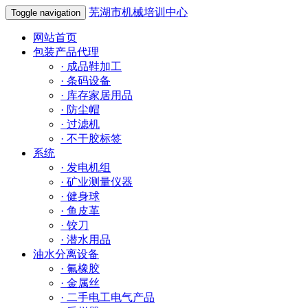
芜湖市机械培训中心
Toggle navigation
网站首页
包装产品代理
·
成品鞋加工
·
条码设备
·
库存家居用品
·
防尘帽
·
过滤机
·
不干胶标签
系统
·
发电机组
·
矿业测量仪器
·
健身球
·
鱼皮革
·
铰刀
·
潜水用品
油水分离设备
·
氟橡胶
·
金属丝
·
二手电工电气产品