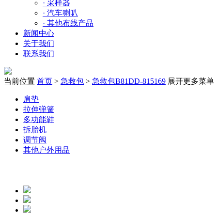
·
采样器
·
汽车喇叭
·
其他布线产品
新闻中心
关于我们
联系我们
当前位置
首页
>
急救包
>
急救包B81DD-815169
展开更多菜单
肩垫
拉伸弹簧
多功能鞋
拆胎机
调节阀
其他户外用品