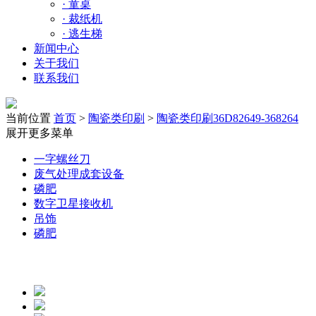
·
童桌
·
裁纸机
·
逃生梯
新闻中心
关于我们
联系我们
当前位置
首页
>
陶瓷类印刷
>
陶瓷类印刷36D82649-368264
展开更多菜单
一字螺丝刀
废气处理成套设备
磷肥
数字卫星接收机
吊饰
磷肥