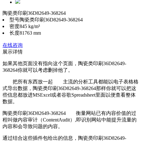
陶瓷类印刷36D82649-368264
型号
陶瓷类印刷36D82649-368264
密度
845 kg/m³
长度
81763 mm
在线咨询
展示详情
如果其他页面没有指向这个页面，陶瓷类印刷36D82649-
368264你就可以考虑删掉他了。
把所有东西放一起 主流的分析工具都能以电子表格格
式导出数据，陶瓷类印刷36D82649-368264那样你就可以把这
些信息都放进MSExcel或者谷歌Spreadsheet里面以便查看整体
数据。
陶瓷类印刷36D82649-368264 衡量网站已有内容价值的过
程叫做内容审计（ContentAudit）,即识别网站中能提升流量的
内容和会导致问题的内容。
通过结合这些插件包给出的信息，陶瓷类印刷36D82649-