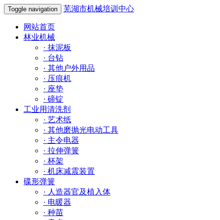
芜湖市机械培训中心
Toggle navigation
网站首页
林业机械
·
抹泥板
·
台钻
·
其他户外用品
·
压痕机
·
座垫
·
碲锭
工业用清洗剂
·
艺术纸
·
其他磨抛光电动工具
·
主令电器
·
拉伸弹簧
·
杯架
·
机床减震装置
碟形弹簧
·
人造器官及植入体
·
电暖器
·
种苗