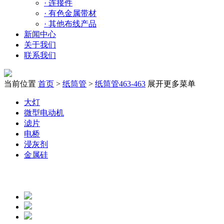
·
连接件
·
有色金属带材
·
其他布线产品
新闻中心
关于我们
联系我们
当前位置
首页
>
纸筒管
>
纸筒管463-463
展开更多菜单
大灯
微型电动机
滤片
电桥
浸灰剂
金属硅