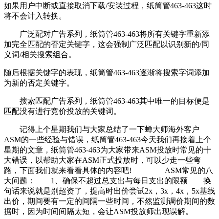
如果用户中断或直接取消下载/安装过程，纸筒管463-463这时
将不会计入转换。
广泛配对广告系列，纸筒管463-463将所有关键字重新添
加完全匹配的否定关键字，这会强制广泛匹配以识别新的/同
义词/相关搜索组合。
随后根据关键字的表现，纸筒管463-463逐渐将搜索字词添加
为新的否定关键字。
搜索匹配广告系列，纸筒管463-463其中唯一的目标便是
匹配没有进行竞价投放的关键词。
记得上个星期我们与大家总结了一下蝉大师海外客户
ASM的一些经验与错误，纸筒管463-463今天我们再接着上个
星期的文章，纸筒管463-463为大家带来ASM投放时常见的十
大错误，以帮助大家在ASM正式投放时，可以少走一些弯
路，下面我们就来看看具体的内容吧! ASM常见的八
大问题： 1、确保不超过总支出与每日支出的限额 换
句话来说就是别超资了，提高时出价尝试2x，3x，4x，5x基线
出价，期间要有一定的间隔一些时间，不然监测调价期间的数
据时，因为时间间隔太短，会让ASM投放师出现误解。