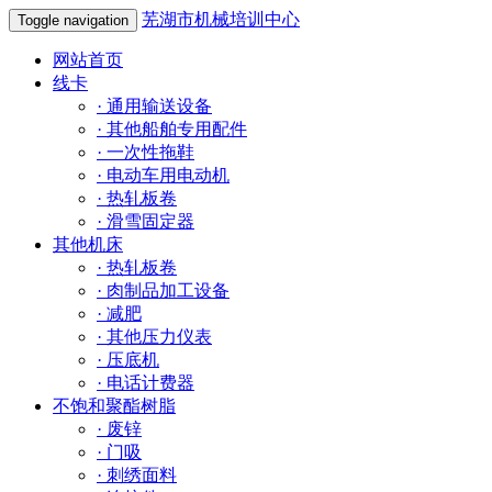
芜湖市机械培训中心
Toggle navigation
网站首页
线卡
·
通用输送设备
·
其他船舶专用配件
·
一次性拖鞋
·
电动车用电动机
·
热轧板卷
·
滑雪固定器
其他机床
·
热轧板卷
·
肉制品加工设备
·
减肥
·
其他压力仪表
·
压底机
·
电话计费器
不饱和聚酯树脂
·
废锌
·
门吸
·
刺绣面料