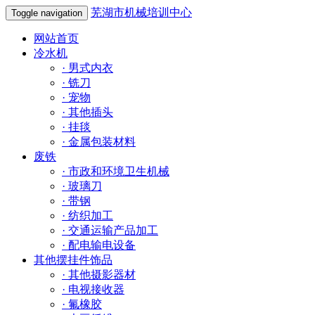
芜湖市机械培训中心
Toggle navigation
网站首页
冷水机
·
男式内衣
·
铣刀
·
宠物
·
其他插头
·
挂毯
·
金属包装材料
废铁
·
市政和环境卫生机械
·
玻璃刀
·
带钢
·
纺织加工
·
交通运输产品加工
·
配电输电设备
其他摆挂件饰品
·
其他摄影器材
·
电视接收器
·
氟橡胶