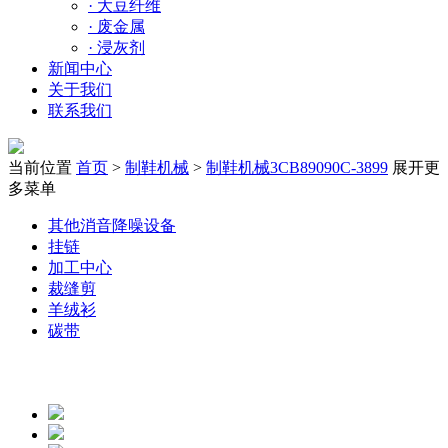
·
大豆纤维
·
废金属
·
浸灰剂
新闻中心
关于我们
联系我们
当前位置
首页
>
制鞋机械
>
制鞋机械3CB89090C-3899
展开更
多菜单
其他消音降噪设备
挂链
加工中心
裁缝剪
羊绒衫
碳带