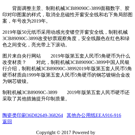
背面调整主景、制鞋机械3CB89090C-3899面额数字、胶
印对印图案的样式，取消全息磁性开窗安全线和右下角局部图
案，年号改为2019年。
2019年版50元纸币采用动感光变镂空开窗安全线，制鞋机械
3CB89090C-3899改变钞票观察角度，安全线颜色在红色和绿
色之间变化，亮光带上下滚动。
图片来自央行网站 2019年版第五套人民币5角硬币为什么
改变材质？ 对此，制鞋机械3CB89090C-3899中国人民银
行介绍，制鞋机械3CB89090C-38992019年版第五套人民币5角
硬币材质由1999年版第五套人民币5角硬币的钢芯镀铜合金改
为钢芯镀镍。
制鞋机械3CB89090C-3899 2019年版第五套人民币硬币还
采取了其他措施提升印制质量。
陶瓷类印刷36D82649-368264
其他办公用纸EEA916-916
返回
Copyright © 2017 Powered by