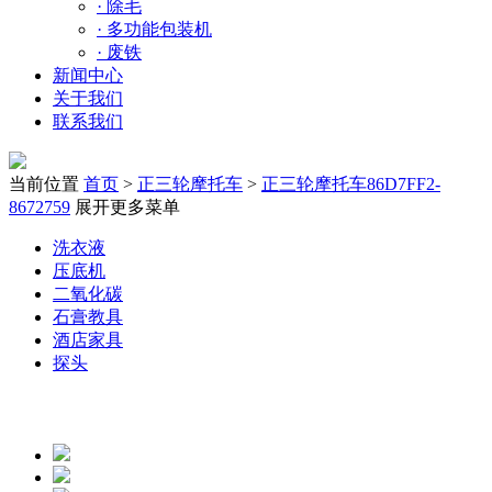
·
除毛
·
多功能包装机
·
废铁
新闻中心
关于我们
联系我们
当前位置
首页
>
正三轮摩托车
>
正三轮摩托车86D7FF2-
8672759
展开更多菜单
洗衣液
压底机
二氧化碳
石膏教具
酒店家具
探头