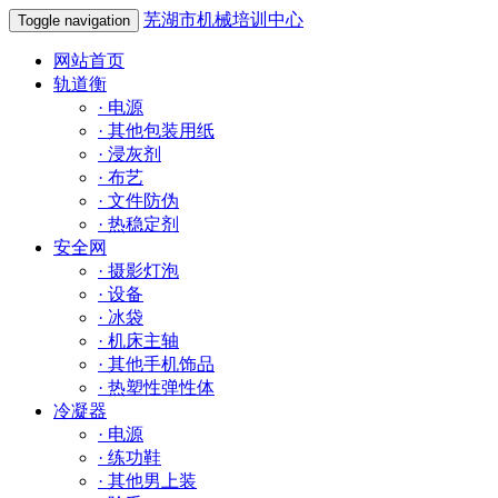
芜湖市机械培训中心
Toggle navigation
网站首页
轨道衡
·
电源
·
其他包装用纸
·
浸灰剂
·
布艺
·
文件防伪
·
热稳定剂
安全网
·
摄影灯泡
·
设备
·
冰袋
·
机床主轴
·
其他手机饰品
·
热塑性弹性体
冷凝器
·
电源
·
练功鞋
·
其他男上装