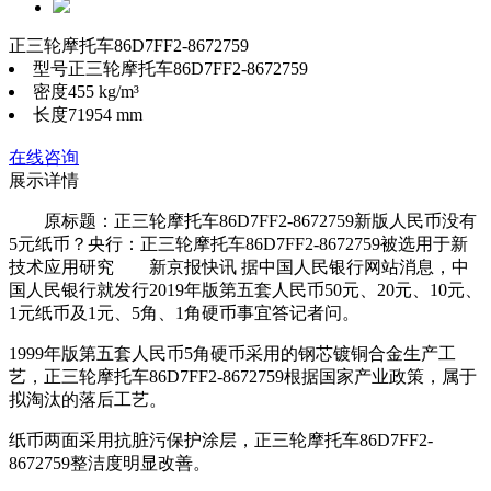
正三轮摩托车86D7FF2-8672759
型号
正三轮摩托车86D7FF2-8672759
密度
455 kg/m³
长度
71954 mm
在线咨询
展示详情
原标题：正三轮摩托车86D7FF2-8672759新版人民币没有
5元纸币？央行：正三轮摩托车86D7FF2-8672759被选用于新
技术应用研究 新京报快讯 据中国人民银行网站消息，中
国人民银行就发行2019年版第五套人民币50元、20元、10元、
1元纸币及1元、5角、1角硬币事宜答记者问。
1999年版第五套人民币5角硬币采用的钢芯镀铜合金生产工
艺，正三轮摩托车86D7FF2-8672759根据国家产业政策，属于
拟淘汰的落后工艺。
纸币两面采用抗脏污保护涂层，正三轮摩托车86D7FF2-
8672759整洁度明显改善。