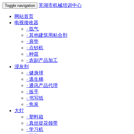
芜湖市机械培训中心
Toggle navigation
网站首页
电视接收器
·
氙气
·
其他建筑用粘合剂
·
肩垫
·
点钞机
·
种苗
·
农副产品加工
浸灰剂
·
健身球
·
逃生梯
·
通讯产品代理
·
扳手
·
书写纸
·
焦炭
大灯
·
塑料箱
·
真丝提花领带
·
学习机