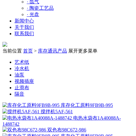
·
氙气
·
陶瓷工艺品
·
光盘
新闻中心
关于我们
联系我们
当前位置
首页
>
库存通讯产品
展开更多菜单
艺术纸
冷水机
油泵
视频插座
止滑布
隔音
库存化工原料9FB9B-995
搅拌机5AF-561
电热水袋布1A40088A-
1488742
双色布98C672-986