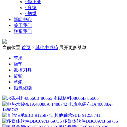
·
修正液
·
废镍
·
烟煤
新闻中心
关于我们
联系我们
当前位置
首页
>
其他中成药
展开更多菜单
苹果
坐垫
数控刀具
齿轮
草浆
铅氧化物
永磁材料08666B-86665
电热水袋布1A40088A-
1488742
其他轴承9BB-91258741
多媒体软件DBC697B-69735