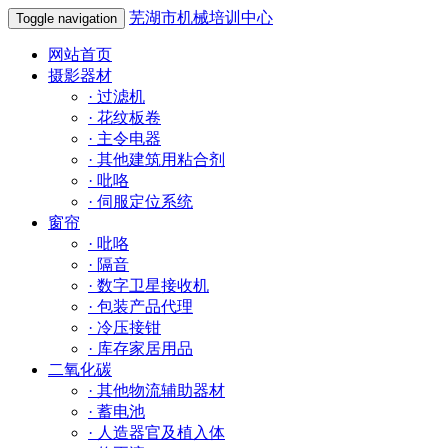
芜湖市机械培训中心
Toggle navigation
网站首页
摄影器材
·
过滤机
·
花纹板卷
·
主令电器
·
其他建筑用粘合剂
·
吡咯
·
伺服定位系统
窗帘
·
吡咯
·
隔音
·
数字卫星接收机
·
包装产品代理
·
冷压接钳
·
库存家居用品
二氧化碳
·
其他物流辅助器材
·
蓄电池
·
人造器官及植入体