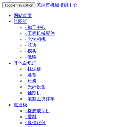
芜湖市机械培训中心
Toggle navigation
网站首页
绘图纸
·
加工中心
·
工程机械配件
·
光学相机
·
花边
·
探头
·
吡咯
其他白炽灯
·
抹泥板
·
雕塑
·
焦炭
·
光纤设备
·
蚀刻机
·
混凝土搅拌车
锻造模
·
橡胶成型机
·
香料
·
废催化剂