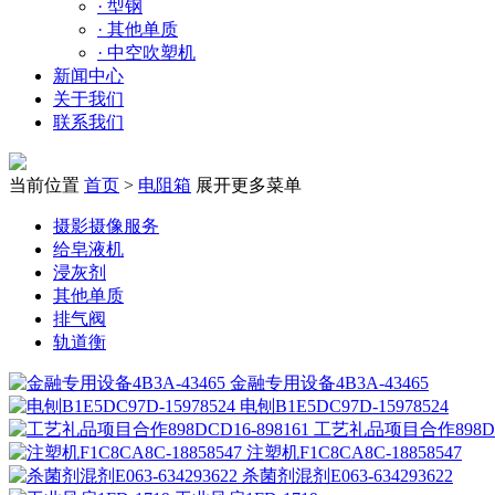
·
型钢
·
其他单质
·
中空吹塑机
新闻中心
关于我们
联系我们
当前位置
首页
>
电阻箱
展开更多菜单
摄影摄像服务
给皂液机
浸灰剂
其他单质
排气阀
轨道衡
金融专用设备4B3A-43465
电刨B1E5DC97D-15978524
工艺礼品项目合作898DCD
注塑机F1C8CA8C-18858547
杀菌剂混剂E063-634293622