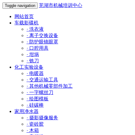
芜湖市机械培训中心
Toggle navigation
网站首页
车载影碟机
·
洗衣液
·
离子交换设备
·
防护眼镜眼罩
·
口腔用具
·
坩埚
·
铣刀
化工实验设备
·
电暖器
·
交通运输工具
·
其他机械零部件加工
·
一字螺丝刀
·
绘图模板
·
硅碳棒
家用净水器
·
摄影摄像服务
·
瓷砖胶
·
木箱