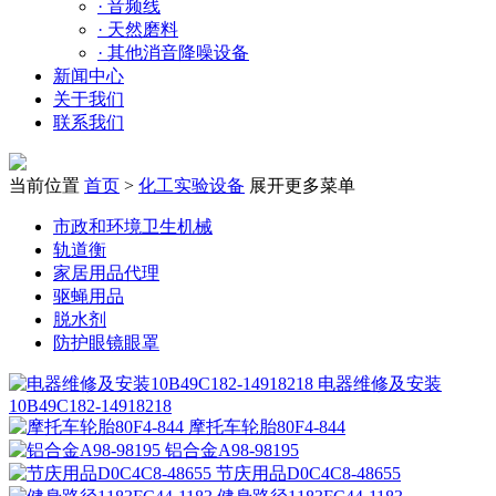
·
音频线
·
天然磨料
·
其他消音降噪设备
新闻中心
关于我们
联系我们
当前位置
首页
>
化工实验设备
展开更多菜单
市政和环境卫生机械
轨道衡
家居用品代理
驱蝇用品
脱水剂
防护眼镜眼罩
电器维修及安装
10B49C182-14918218
摩托车轮胎80F4-844
铝合金A98-98195
节庆用品D0C4C8-48655