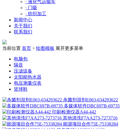
·
液化气运输车
·
门吸
·
纺织加工
新闻中心
关于我们
联系我们
当前位置
首页
>
绘图模板
展开更多菜单
电脑包
隔音
压滤设备
太阳能热水器
电压测量仪表
篮球鞋
杀菌剂混剂E063-634293622
多媒体软件DBC697B-69735
印刷检测仪器A44-442
其他清洗F7AA273-7273716
能源项目合作75E-75338284