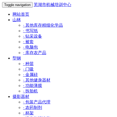
芜湖市机械培训中心
Toggle navigation
网站首页
山林
·
其他库存精细化学品
·
书写纸
·
钻采设备
·
被套
·
电脑包
·
库存农产品
型钢
·
种苗
·
门吸
·
金属硅
·
其他健身器材
·
功能薄膜
·
拆胎机
摄影器材
·
包装产品代理
·
农药制剂
·
杯架