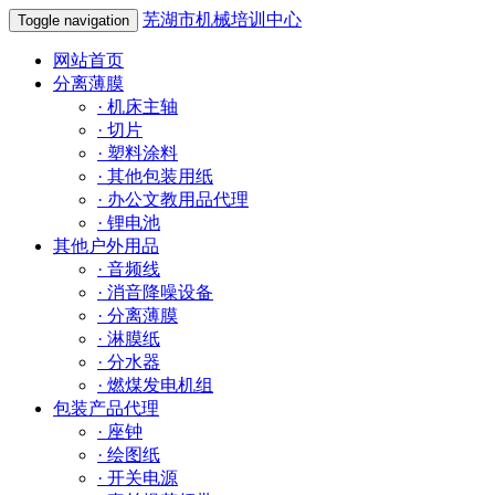
芜湖市机械培训中心
Toggle navigation
网站首页
分离薄膜
·
机床主轴
·
切片
·
塑料涂料
·
其他包装用纸
·
办公文教用品代理
·
锂电池
其他户外用品
·
音频线
·
消音降噪设备
·
分离薄膜
·
淋膜纸
·
分水器
·
燃煤发电机组
包装产品代理
·
座钟
·
绘图纸
·
开关电源