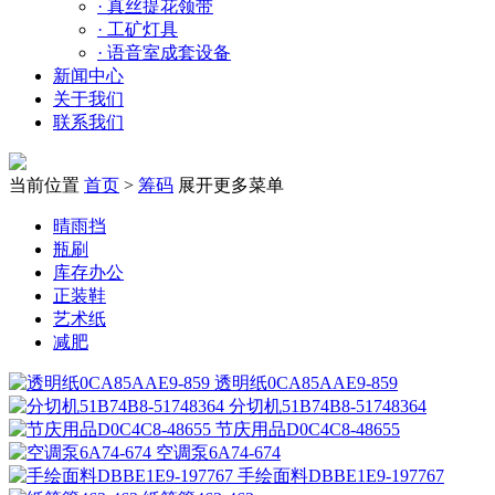
·
真丝提花领带
·
工矿灯具
·
语音室成套设备
新闻中心
关于我们
联系我们
当前位置
首页
>
筹码
展开更多菜单
晴雨挡
瓶刷
库存办公
正装鞋
艺术纸
减肥
透明纸0CA85AAE9-859
分切机51B74B8-51748364
节庆用品D0C4C8-48655
空调泵6A74-674
手绘面料DBBE1E9-197767