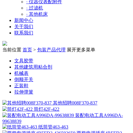
·
仪器仪表配附件
·
过滤机
·
其他机床
新闻中心
关于我们
联系我们
当前位置
首页
>
包装产品代理
展开更多菜单
文具胶带
其他建筑用粘合剂
机械表
倒顺开关
正装鞋
拉伸弹簧
其他招聘008F370-837
筒灯42F-422
装配电动工具A996DA-
99638839
纸筒管463-463