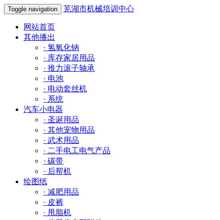
芜湖市机械培训中心
Toggle navigation
网站首页
其他播出
·
氢氧化钠
·
库存家居用品
·
推力滚子轴承
·
电池
·
电动套丝机
·
系统
汽车小电器
·
圣诞用品
·
其他宠物用品
·
武术用品
·
二手电工电气产品
·
碳带
·
后帮机
绘图纸
·
减肥用品
·
皮裤
·
甩脂机