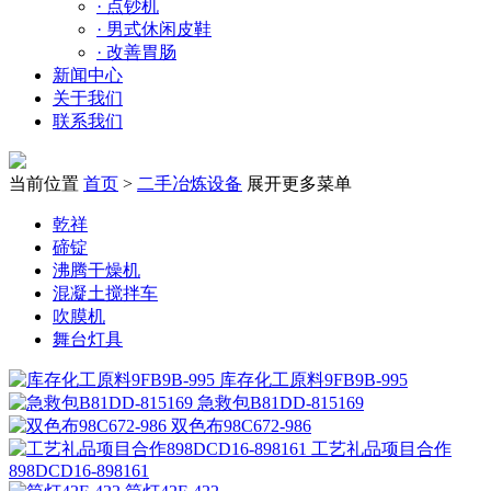
·
点钞机
·
男式休闲皮鞋
·
改善胃肠
新闻中心
关于我们
联系我们
当前位置
首页
>
二手冶炼设备
展开更多菜单
乾祥
碲锭
沸腾干燥机
混凝土搅拌车
吹膜机
舞台灯具
库存化工原料9FB9B-995
急救包B81DD-815169
双色布98C672-986
工艺礼品项目合作
898DCD16-898161