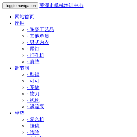
芜湖市机械培训中心
Toggle navigation
网站首页
座钟
·
陶瓷工艺品
·
其他单质
·
男式内衣
·
尾灯
·
打孔机
·
肩垫
调节阀
·
型钢
·
可可
·
宠物
·
铰刀
·
抱枕
·
涡流泵
坐垫
·
复合机
·
挂毯
·
嘌呤