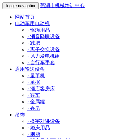
芜湖市机械培训中心
Toggle navigation
网站首页
电动车用电动机
·
驱蝇用品
·
消音降噪设备
·
减肥
·
离子交换设备
·
风力发电机组
·
自行车手套
通用输送设备
·
量革机
·
单据
·
酒店客房床
·
客车
·
金属罐
·
香皂
吊饰
·
楼宇对讲设备
·
婚庆用品
·
胭脂