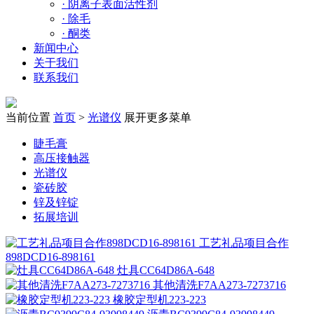
·
阴离子表面活性剂
·
除毛
·
酮类
新闻中心
关于我们
联系我们
当前位置
首页
>
光谱仪
展开更多菜单
睫毛膏
高压接触器
光谱仪
瓷砖胶
锌及锌锭
拓展培训
工艺礼品项目合作
898DCD16-898161
灶具CC64D86A-648
其他清洗F7AA273-7273716
橡胶定型机223-223