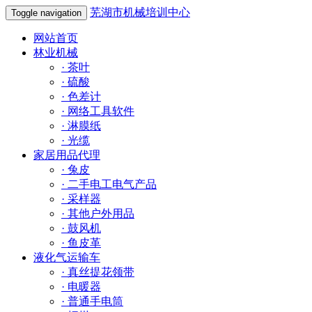
芜湖市机械培训中心
Toggle navigation
网站首页
林业机械
·
茶叶
·
硫酸
·
色差计
·
网络工具软件
·
淋膜纸
·
光缆
家居用品代理
·
兔皮
·
二手电工电气产品
·
采样器
·
其他户外用品
·
鼓风机
·
鱼皮革
液化气运输车
·
真丝提花领带
·
电暖器
·
普通手电筒