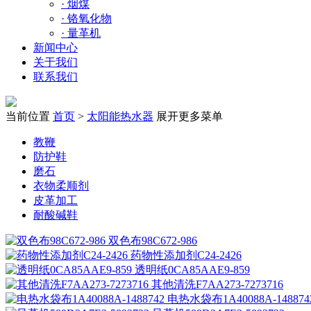
·
烟煤
·
铬氧化物
·
量革机
新闻中心
关于我们
联系我们
当前位置
首页
>
太阳能热水器
展开更多菜单
教鞭
防护鞋
磨石
衣物柔顺剂
皮革加工
耐酸碱鞋
双色布98C672-986
药物性添加剂C24-2426
透明纸0CA85AAE9-859
其他清洗F7AA273-7273716
电热水袋布1A40088A-148874