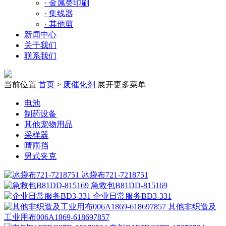
·
金属类印刷
·
集线器
·
其他剪
新闻中心
关于我们
联系我们
当前位置
首页
>
废催化剂
展开更多菜单
电池
制药设备
其他宠物用品
采样器
晴雨挡
男式夹克
冰袋布721-7218751
急救包B81DD-815169
企业日常服务BD3-331
其他非织造及
工业用布006A1869-618697857