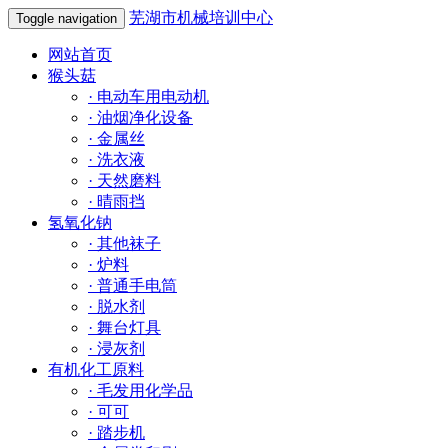
芜湖市机械培训中心
Toggle navigation
网站首页
猴头菇
·
电动车用电动机
·
油烟净化设备
·
金属丝
·
洗衣液
·
天然磨料
·
晴雨挡
氢氧化钠
·
其他袜子
·
炉料
·
普通手电筒
·
脱水剂
·
舞台灯具
·
浸灰剂
有机化工原料
·
毛发用化学品
·
可可
·
踏步机