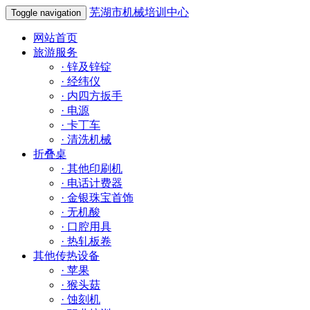
芜湖市机械培训中心
Toggle navigation
网站首页
旅游服务
·
锌及锌锭
·
经纬仪
·
内四方扳手
·
电源
·
卡丁车
·
清洗机械
折叠桌
·
其他印刷机
·
电话计费器
·
金银珠宝首饰
·
无机酸
·
口腔用具
·
热轧板卷
其他传热设备
·
苹果
·
猴头菇
·
蚀刻机