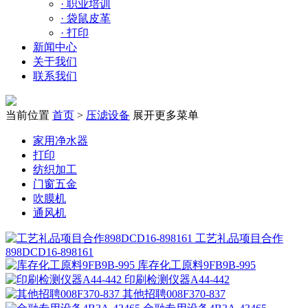
·
职业培训
·
袋鼠皮革
·
打印
新闻中心
关于我们
联系我们
当前位置
首页
>
压滤设备
展开更多菜单
家用净水器
打印
纺织加工
门窗五金
吹膜机
通风机
工艺礼品项目合作
898DCD16-898161
库存化工原料9FB9B-995
印刷检测仪器A44-442
其他招聘008F370-837