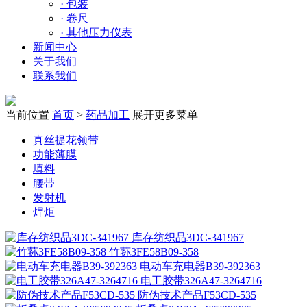
·
包装
·
卷尺
·
其他压力仪表
新闻中心
关于我们
联系我们
当前位置
首页
>
药品加工
展开更多菜单
真丝提花领带
功能薄膜
填料
腰带
发射机
焊炬
库存纺织品3DC-341967
竹荪3FE58B09-358
电动车充电器B39-392363
电工胶带326A47-3264716
防伪技术产品F53CD-535