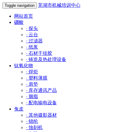
芜湖市机械培训中心
Toggle navigation
网站首页
硼酸
·
探头
·
云台
·
过滤器
·
纸浆
·
石材干挂胶
·
铸造及热处理设备
钛氧化物
·
焊炬
·
塑料薄膜
·
肩垫
·
库存通讯产品
·
胭脂
·
配电输电设备
兔皮
·
其他摄影器材
·
锦纶
·
蚀刻机