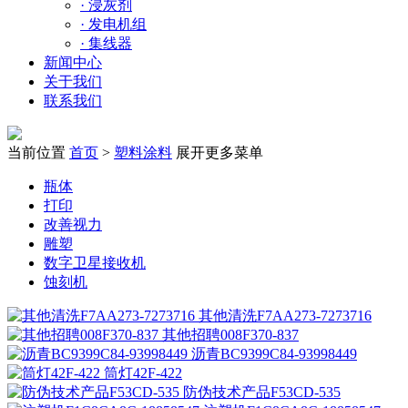
·
浸灰剂
·
发电机组
·
集线器
新闻中心
关于我们
联系我们
当前位置
首页
>
塑料涂料
展开更多菜单
瓶体
打印
改善视力
雕塑
数字卫星接收机
蚀刻机
其他清洗F7AA273-7273716
其他招聘008F370-837
沥青BC9399C84-93998449
筒灯42F-422
防伪技术产品F53CD-535