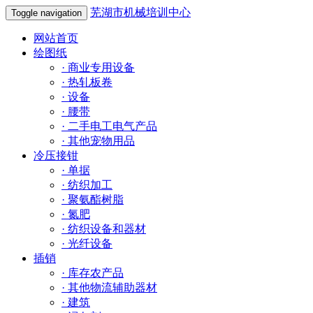
芜湖市机械培训中心
Toggle navigation
网站首页
绘图纸
·
商业专用设备
·
热轧板卷
·
设备
·
腰带
·
二手电工电气产品
·
其他宠物用品
冷压接钳
·
单据
·
纺织加工
·
聚氨酯树脂
·
氮肥
·
纺织设备和器材
·
光纤设备
插销
·
库存农产品
·
其他物流辅助器材
·
建筑