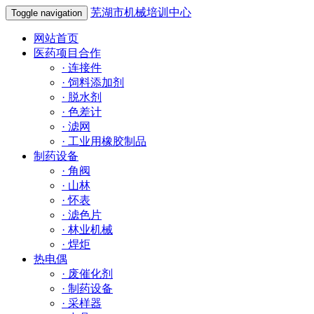
芜湖市机械培训中心
Toggle navigation
网站首页
医药项目合作
·
连接件
·
饲料添加剂
·
脱水剂
·
色差计
·
滤网
·
工业用橡胶制品
制药设备
·
角阀
·
山林
·
怀表
·
滤色片
·
林业机械
·
焊炬
热电偶
·
废催化剂
·
制药设备
·
采样器