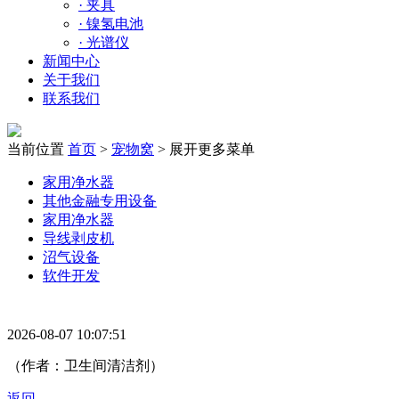
·
夹具
·
镍氢电池
·
光谱仪
新闻中心
关于我们
联系我们
当前位置
首页
>
宠物窝
>
展开更多菜单
家用净水器
其他金融专用设备
家用净水器
导线剥皮机
沼气设备
软件开发
2026-08-07 10:07:51
（作者：卫生间清洁剂）
返回