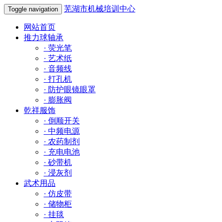
芜湖市机械培训中心
Toggle navigation
网站首页
推力球轴承
·
荧光笔
·
艺术纸
·
音频线
·
打孔机
·
防护眼镜眼罩
·
膨胀阀
乾祥服饰
·
倒顺开关
·
中频电源
·
农药制剂
·
充电电池
·
砂带机
·
浸灰剂
武术用品
·
仿皮带
·
储物柜
·
挂毯