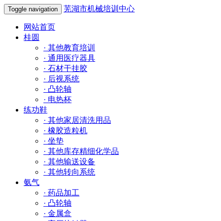
芜湖市机械培训中心
Toggle navigation
网站首页
桂圆
·
其他教育培训
·
通用医疗器具
·
石材干挂胶
·
后视系统
·
凸轮轴
·
电热杯
练功鞋
·
其他家居清洗用品
·
橡胶造粒机
·
坐垫
·
其他库存精细化学品
·
其他输送设备
·
其他转向系统
氨气
·
药品加工
·
凸轮轴
·
金属盒