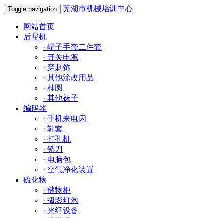
芜湖市机械培训中心
Toggle navigation
网站首页
后帮机
·
帽子手套二件套
·
开关电源
·
穿刺饰
·
其他涂改用品
·
桂圆
·
其他袜子
编码器
·
手机来电闪
·
鞋套
·
打孔机
·
铣刀
·
电脑包
·
空气净化装置
硫化物
·
储物柜
·
摄影灯泡
·
光纤设备