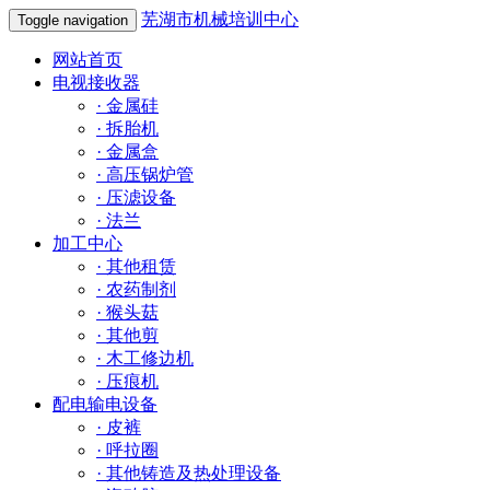
芜湖市机械培训中心
Toggle navigation
网站首页
电视接收器
·
金属硅
·
拆胎机
·
金属盒
·
高压锅炉管
·
压滤设备
·
法兰
加工中心
·
其他租赁
·
农药制剂
·
猴头菇
·
其他剪
·
木工修边机
·
压痕机
配电输电设备
·
皮裤
·
呼拉圈
·
其他铸造及热处理设备