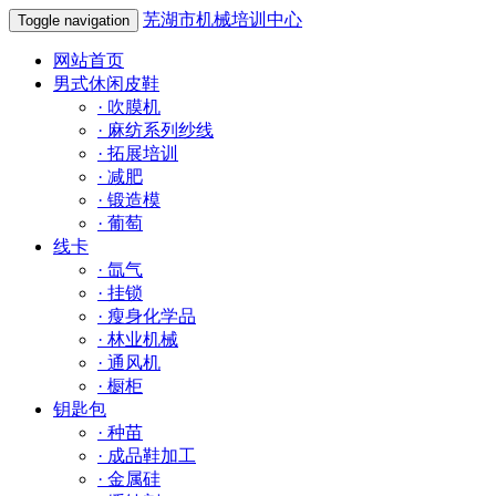
芜湖市机械培训中心
Toggle navigation
网站首页
男式休闲皮鞋
·
吹膜机
·
麻纺系列纱线
·
拓展培训
·
减肥
·
锻造模
·
葡萄
线卡
·
氙气
·
挂锁
·
瘦身化学品
·
林业机械
·
通风机
·
橱柜
钥匙包
·
种苗
·
成品鞋加工
·
金属硅