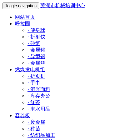
芜湖市机械培训中心
Toggle navigation
网站首页
呼拉圈
·
健身球
·
折射仪
·
砂纸
·
金属罐
·
异型钢
·
金属丝
燃煤发电机组
·
折页机
·
手巾
·
消光面料
·
库存办公
·
红茶
·
潜水用品
容器板
·
废金属
·
种苗
·
纺织品加工