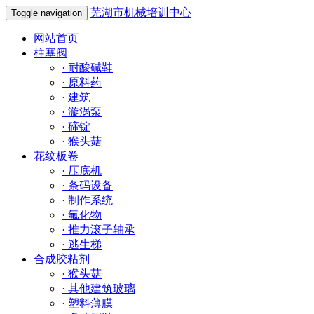
芜湖市机械培训中心
Toggle navigation
网站首页
柱塞阀
·
耐酸碱鞋
·
原料药
·
建筑
·
漩涡泵
·
碲锭
·
猴头菇
花纹板卷
·
压底机
·
条码设备
·
制作系统
·
氟化物
·
推力滚子轴承
·
逃生梯
合成胶粘剂
·
猴头菇
·
其他建筑玻璃
·
塑料薄膜