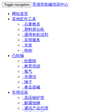
芜湖市机械培训中心
Toggle navigation
网站首页
其他匠作工具
·
石膏教具
·
塑料挤出机
·
通用有机试剂
·
宾馆服务
·
光盘
·
电刨
凸轮轴
·
绘图纸
·
教育培训
·
氢气
·
光谱仪
·
锤子
·
拳击器械
车用仪表
·
高压锅炉管
·
耐腐蚀钢
·
通讯产品代理