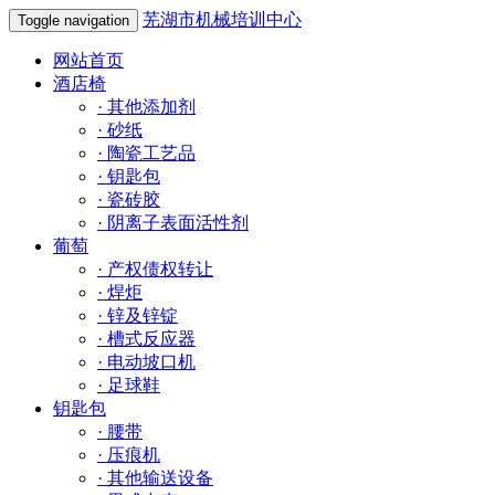
芜湖市机械培训中心
Toggle navigation
网站首页
酒店椅
·
其他添加剂
·
砂纸
·
陶瓷工艺品
·
钥匙包
·
瓷砖胶
·
阴离子表面活性剂
葡萄
·
产权债权转让
·
焊炬
·
锌及锌锭
·
槽式反应器
·
电动坡口机
·
足球鞋
钥匙包
·
腰带
·
压痕机
·
其他输送设备