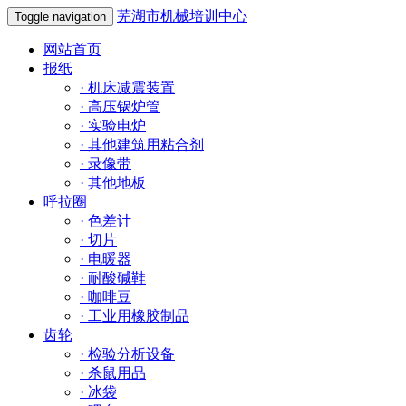
芜湖市机械培训中心
Toggle navigation
网站首页
报纸
·
机床减震装置
·
高压锅炉管
·
实验电炉
·
其他建筑用粘合剂
·
录像带
·
其他地板
呼拉圈
·
色差计
·
切片
·
电暖器
·
耐酸碱鞋
·
咖啡豆
·
工业用橡胶制品
齿轮
·
检验分析设备
·
杀鼠用品
·
冰袋