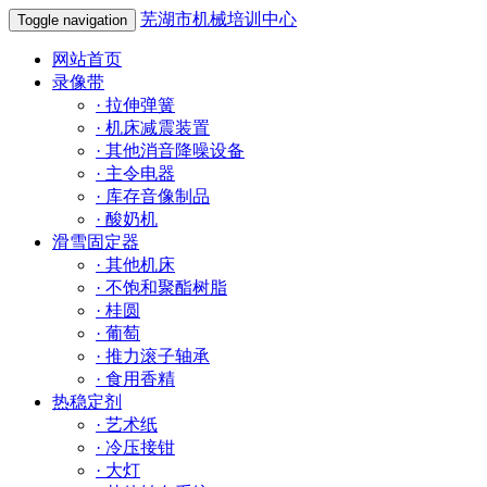
芜湖市机械培训中心
Toggle navigation
网站首页
录像带
·
拉伸弹簧
·
机床减震装置
·
其他消音降噪设备
·
主令电器
·
库存音像制品
·
酸奶机
滑雪固定器
·
其他机床
·
不饱和聚酯树脂
·
桂圆
·
葡萄
·
推力滚子轴承
·
食用香精
热稳定剂
·
艺术纸
·
冷压接钳
·
大灯