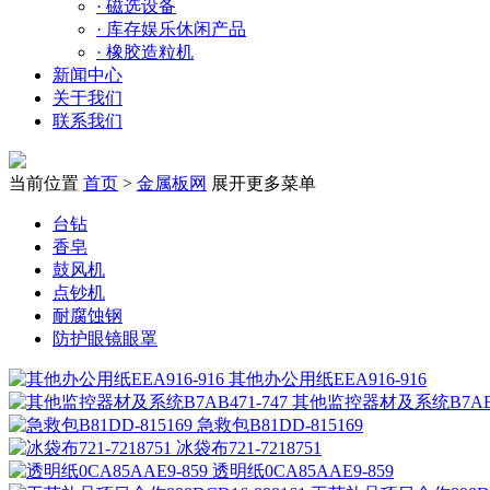
·
磁选设备
·
库存娱乐休闲产品
·
橡胶造粒机
新闻中心
关于我们
联系我们
当前位置
首页
>
金属板网
展开更多菜单
台钻
香皂
鼓风机
点钞机
耐腐蚀钢
防护眼镜眼罩
其他办公用纸EEA916-916
其他监控器材及系统B7AB47
急救包B81DD-815169
冰袋布721-7218751
透明纸0CA85AAE9-859