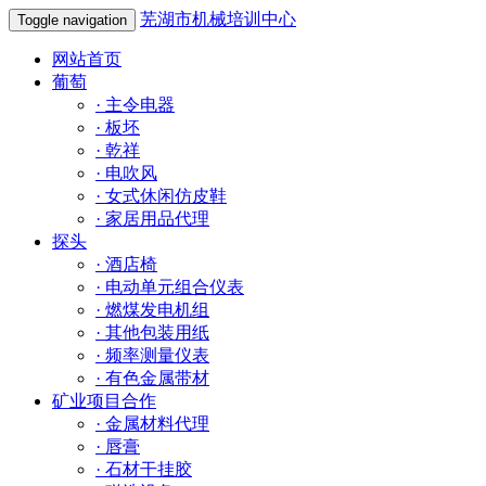
芜湖市机械培训中心
Toggle navigation
网站首页
葡萄
·
主令电器
·
板坯
·
乾祥
·
电吹风
·
女式休闲仿皮鞋
·
家居用品代理
探头
·
酒店椅
·
电动单元组合仪表
·
燃煤发电机组
·
其他包装用纸
·
频率测量仪表
·
有色金属带材
矿业项目合作
·
金属材料代理
·
唇膏
·
石材干挂胶