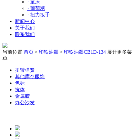
·
童床
·
葡萄糖
·
扭力扳手
新闻中心
关于我们
联系我们
当前位置
首页
>
印铁油墨
>
印铁油墨CB1D-134
展开更多菜
单
扭转弹簧
其他库存服饰
色标
抗体
金属胶
办公沙发