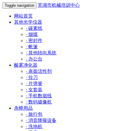
芜湖市机械培训中心
Toggle navigation
网站首页
其他光学仪器
·
碳素纸
·
烟煤
·
密封件
·
帐篷
·
其他转向系统
·
办公台
酸雾净化器
·
表面活性剂
·
拉刀
·
片弹簧
·
女套装
·
手机数据线
·
数码摄像机
杀蟑用品
·
旅行包
·
消音降噪设备
·
洗地机