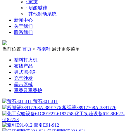
·
家纺
·
耐酸碱鞋
·
其他制动系统
新闻中心
关于我们
联系我们
当前位置
首页
>
布拖鞋
展开更多菜单
塑料打火机
布线产品
男式凉拖鞋
充气沙发
拳击器械
熏香及熏香炉
萤石301-311
板弹簧38917768A-3891776
化工实验设备61C8EF27-
6182758
牵引E91-912