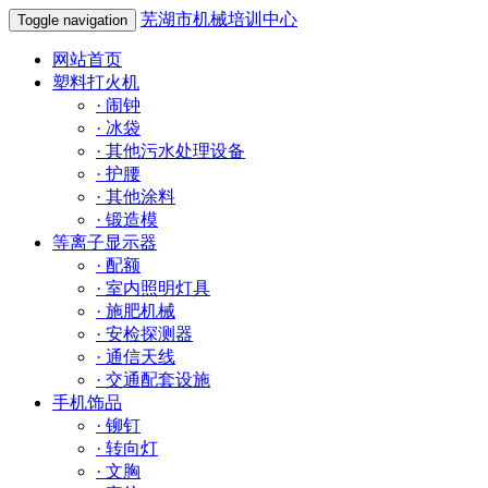
芜湖市机械培训中心
Toggle navigation
网站首页
塑料打火机
·
闹钟
·
冰袋
·
其他污水处理设备
·
护腰
·
其他涂料
·
锻造模
等离子显示器
·
配额
·
室内照明灯具
·
施肥机械
·
安检探测器
·
通信天线
·
交通配套设施
手机饰品
·
铆钉
·
转向灯
·
文胸