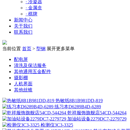
·
冷凝器
·
金属盒
·
棋牌
新闻中心
关于我们
联系我们
当前位置
首页
>
型钢
展开更多菜单
配电屏
清洗及保洁服务
其他通用五金配件
摄影棚
人机界面
其他丝锥
热敏纸8B1B981DD-819
练习本D6289B4D-6289
乾祥服饰旗舰店54CD-544264
加油站设备2279DC7-2279729
检测仪3C3-3325