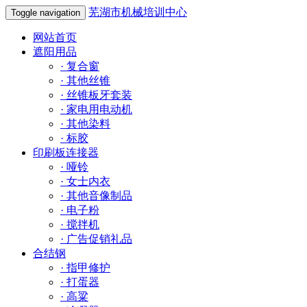
芜湖市机械培训中心
Toggle navigation
网站首页
遮阳用品
·
复合窗
·
其他丝锥
·
丝锥板牙套装
·
家电用电动机
·
其他染料
·
标胶
印刷板连接器
·
哑铃
·
女士内衣
·
其他音像制品
·
电子粉
·
搅拌机
·
广告促销礼品
合结钢
·
指甲修护
·
打蛋器
·
高粱