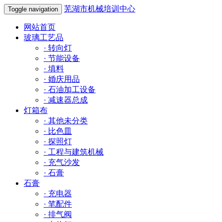
芜湖市机械培训中心
Toggle navigation
网站首页
玻璃工艺品
·
转向灯
·
节能设备
·
填料
·
婚庆用品
·
石油加工设备
·
减速器总成
灯箱布
·
其他未分类
·
比色皿
·
探照灯
·
工程与建筑机械
·
充气沙发
·
石膏
石膏
·
充电器
·
笔配件
·
排气阀