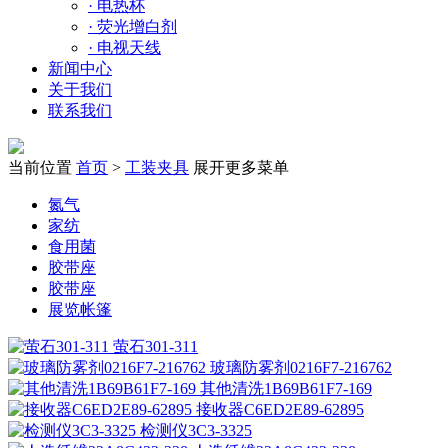
·
电热杯
·
荧光增白剂
·
电视天线
新闻中心
关于我们
联系我们
当前位置
首页
>
工装夹具
展开更多菜单
氮气
家纺
食用菌
胶带座
胶带座
展览帐篷
萤石301-311
玻璃防雾剂0216F7-216762
其他清洗1B69B61F7-169
接收器C6ED2E89-62895
检测仪3C3-3325