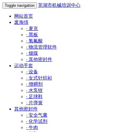
芜湖市机械培训中心
Toggle navigation
网站首页
废海绵
·
麦克
·
黑板
·
氢氟酸
·
物流管理软件
·
烟煤
·
其他密封件
运动手套
·
设备
·
女式针织衫
·
增稠剂
·
水泵钳
·
足球鞋
·
片弹簧
其他密封件
·
安全气囊
·
化学试剂
·
牛肉