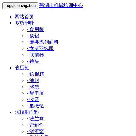
芜湖市机械培训中心
Toggle navigation
网站首页
多功能鞋
·
食用菌
·
废铝
·
麻类系列面料
·
女式羽绒服
·
联轴器
·
镜头
液压缸
·
信报箱
·
油封
·
冰袋
·
配电屏
·
收音
·
显微镜
防辐射面料
·
法兰盘
·
密封件
·
涡流泵