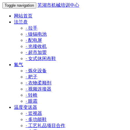
芜湖市机械培训中心
Toggle navigation
网站首页
法兰盘
·
拉手
·
镍镉电池
·
配电屏
·
光接收机
·
超市加盟
·
女式休闲布鞋
氮气
·
炼化设备
·
耙子
·
衣物柔顺剂
·
视频连接器
·
转椅
·
眼霜
温度变送器
·
监视器
·
多功能鞋
·
工艺礼品项目合作