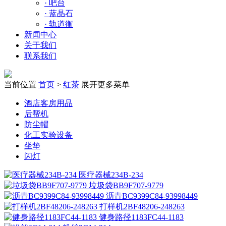
·
吧台
·
蓝晶石
·
轨道衡
新闻中心
关于我们
联系我们
当前位置
首页
>
红茶
展开更多菜单
酒店客房用品
后帮机
防尘帽
化工实验设备
坐垫
闪灯
医疗器械234B-234
垃圾袋BB9F707-9779
沥青BC9399C84-93998449
打样机2BF48206-248263
健身路径1183FC44-1183