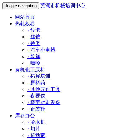
芜湖市机械培训中心
Toggle navigation
网站首页
热轧板卷
·
线卡
·
丝锥
·
镜类
·
汽车小电器
·
乾祥
·
嘌呤
有机化工原料
·
拓展培训
·
原料药
·
其他匠作工具
·
夜视仪
·
楼宇对讲设备
·
正装鞋
库存办公
·
冷水机
·
切片
·
传动带