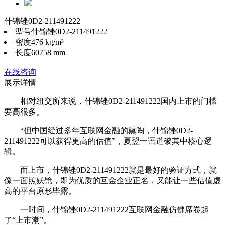
什锦锉0D2-211491222
型号
什锦锉0D2-211491222
密度
476 kg/m³
长度
60758 mm
在线咨询
展示详情
相对纽交所来说，什锦锉0D2-211491222国内上市的门槛
要高很多。
“但中国经过多年互联网金融的熏陶，什锦锉0D2-
211491222可以获得更高的估值”，夏翌一语道破其中核心逻
辑。
而上市，什锦锉0D2-211491222就是最好的验证方式，就
像一面照妖镜，即为优质的互金企业正名，又能让一些估值虚
高的平台原形毕露。
一时间，什锦锉0D2-211491222互联网金融仿佛席卷起
了“上市潮”。