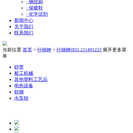
·
钢丝刷
·
保暖鞋
·
化学试剂
新闻中心
关于我们
联系我们
当前位置
首页
>
什锦锉
>
什锦锉0D2-211491222
展开更多菜
单
砂带
桩工机械
其他塑料工艺品
电热设备
软梯
水泵钳