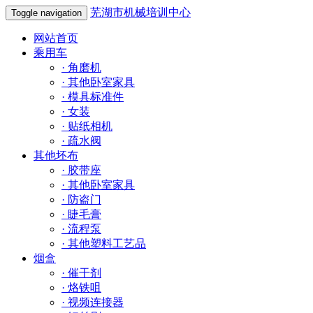
芜湖市机械培训中心
Toggle navigation
网站首页
乘用车
·
角磨机
·
其他卧室家具
·
模具标准件
·
女装
·
贴纸相机
·
疏水阀
其他坯布
·
胶带座
·
其他卧室家具
·
防盗门
·
睫毛膏
·
流程泵
·
其他塑料工艺品
烟盒
·
催干剂
·
烙铁咀
·
视频连接器