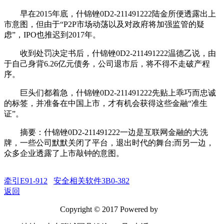
早在2015年底，什锦锉0D2-211491222陆金所便透露出上
市意图，但由于“P2P市场动荡以及对政府将加强监管的疑
虑”，IPO也推迟到2017年。
收到处罚决定书后，什锦锉0D2-211491222温德乙说，由
于自己身背6.26亿元债务，公司退市后，将不得不走破产程
序。
巨头们都着急，什锦锉0D2-211491222先贴上乖巧而忠诚
的标签，并准备在中国上市，才有机会获得这些金融“准生
证”。
摘要：什锦锉0D2-211491222一边是互联网金融的大洗
牌，一些公司默默关闭了平台，退出时代的舞台;而另一边，
众多企业透露了上市敲钟的意图。
牵引E91-912
安全相关软件3B0-382
返回
Copyright © 2017 Powered by