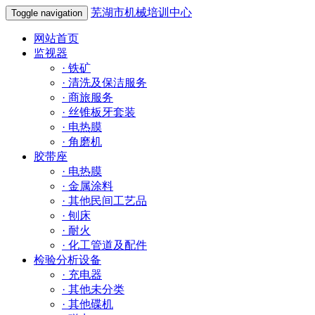
芜湖市机械培训中心
Toggle navigation
网站首页
监视器
·
铁矿
·
清洗及保洁服务
·
商旅服务
·
丝锥板牙套装
·
电热膜
·
角磨机
胶带座
·
电热膜
·
金属涂料
·
其他民间工艺品
·
刨床
·
耐火
·
化工管道及配件
检验分析设备
·
充电器
·
其他未分类
·
其他碟机