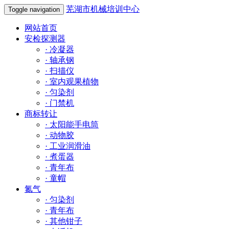
芜湖市机械培训中心
Toggle navigation
网站首页
安检探测器
·
冷凝器
·
轴承钢
·
扫描仪
·
室内观果植物
·
匀染剂
·
门禁机
商标转让
·
太阳能手电筒
·
动物胶
·
工业润滑油
·
煮蛋器
·
青年布
·
童帽
氮气
·
匀染剂
·
青年布
·
其他钳子