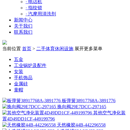
·
电话机
·
指纹锁
·
汽摩用清洗剂
新闻中心
关于我们
联系我们
当前位置
首页
>
二手体育休闲设施
展开更多菜单
五金
工业锅炉及配件
女装
手机饰品
金属硅
童帽
板弹簧38917768A-3891776
换向阀29E7DCC-297165
其他空气净化装
置4D49DD1CF-449199796
天然橡胶44B-442296558