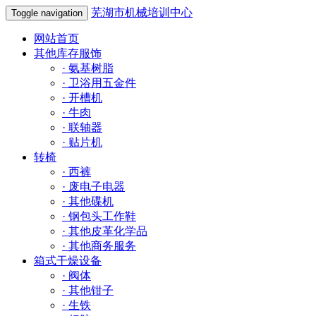
芜湖市机械培训中心
Toggle navigation
网站首页
其他库存服饰
·
氨基树脂
·
卫浴用五金件
·
开槽机
·
牛肉
·
联轴器
·
贴片机
转椅
·
西裤
·
废电子电器
·
其他碟机
·
钢包头工作鞋
·
其他皮革化学品
·
其他商务服务
箱式干燥设备
·
阀体
·
其他钳子
·
生铁