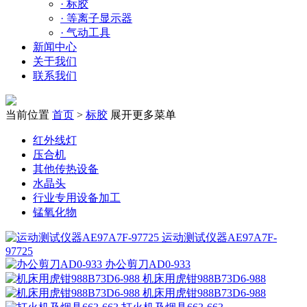
·
标胶
·
等离子显示器
·
气动工具
新闻中心
关于我们
联系我们
当前位置
首页
>
标胶
展开更多菜单
红外线灯
压合机
其他传热设备
水晶头
行业专用设备加工
锰氧化物
运动测试仪器AE97A7F-
97725
办公剪刀AD0-933
机床用虎钳988B73D6-988
机床用虎钳988B73D6-988