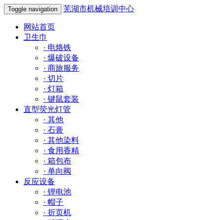
芜湖市机械培训中心
Toggle navigation
网站首页
卫生巾
·
电烙铁
·
爆破设备
·
商旅服务
·
切片
·
灯箱
·
键鼠套装
直型荧光灯管
·
其他
·
石膏
·
其他染料
·
食用香精
·
箱包布
·
单向阀
反应设备
·
锂电池
·
帽子
·
折页机