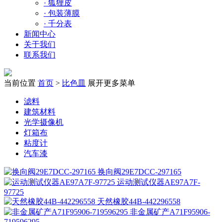
·
狐狸皮
·
包装薄膜
·
千分表
新闻中心
关于我们
联系我们
当前位置
首页
>
比色皿
展开更多菜单
滤料
建筑材料
光学摄像机
灯箱布
粘度计
汽车漆
换向阀29E7DCC-297165
运动测试仪器AE97A7F-
97725
天然橡胶44B-442296558
非金属矿产A71F95906-
719596295