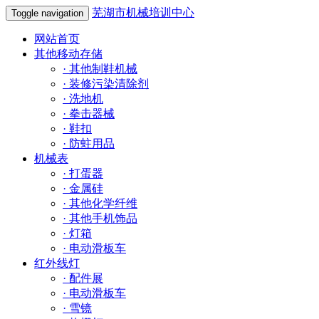
芜湖市机械培训中心
Toggle navigation
网站首页
其他移动存储
·
其他制鞋机械
·
装修污染清除剂
·
洗地机
·
拳击器械
·
鞋扣
·
防蛀用品
机械表
·
打蛋器
·
金属硅
·
其他化学纤维
·
其他手机饰品
·
灯箱
·
电动滑板车
红外线灯
·
配件展
·
电动滑板车
·
雪镜