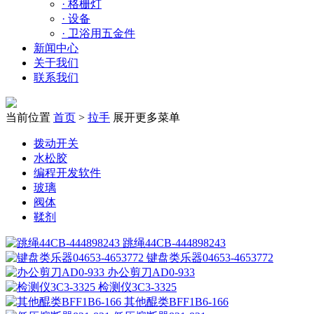
·
格栅灯
·
设备
·
卫浴用五金件
新闻中心
关于我们
联系我们
当前位置
首页
>
拉手
展开更多菜单
拨动开关
水松胶
编程开发软件
玻璃
阀体
鞣剂
跳绳44CB-444898243
键盘类乐器04653-4653772
办公剪刀AD0-933
检测仪3C3-3325
其他醌类BFF1B6-166